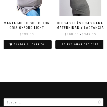
MANTA MULTIUSOS COLOR
BLUSAS ELÁSTICAS PARA
GRIS OXFORD LIGHT
MATERNIDAD Y LACTANCIA
Rango
-
$
299.00
$
288.00
$
349.00
de
AÑADIR AL CARRITO
SELECCIONAR OPCIONES
precios
desde
Este
$288.0
producto
hasta
tiene
$349.0
múltiples
variantes.
Las
opciones
se
pueden
elegir