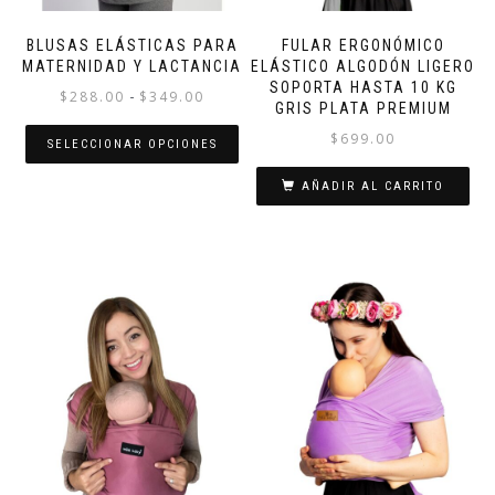
BLUSAS ELÁSTICAS PARA
FULAR ERGONÓMICO
MATERNIDAD Y LACTANCIA
ELÁSTICO ALGODÓN LIGERO
SOPORTA HASTA 10 KG
Rango
-
$
288.00
$
349.00
GRIS PLATA PREMIUM
de
$
699.00
SELECCIONAR OPCIONES
precios:
desde
Este
AÑADIR AL CARRITO
$288.00
producto
hasta
tiene
$349.00
múltiples
variantes.
Las
opciones
se
pueden
elegir
en
la