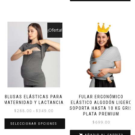
¡Oferta!
BLUSAS ELÁSTICAS PARA
FULAR ERGONÓMICO
MATERNIDAD Y LACTANCIA
ELÁSTICO ALGODÓN LIGERO
SOPORTA HASTA 10 KG GRIS
Rango
-
$
288.00
$
349.00
PLATA PREMIUM
de
$
699.00
SELECCIONAR OPCIONES
precios:
desde